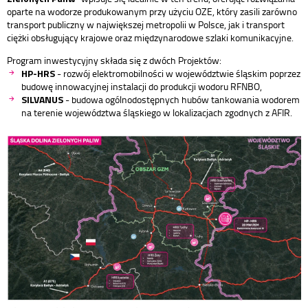
oparte na wodorze produkowanym przy użyciu OZE, który zasili zarówno
transport publiczny w największej metropolii w Polsce, jak i transport
ciężki obsługujący krajowe oraz międzynarodowe szlaki komunikacyjne.
Program inwestycyjny składa się z dwóch Projektów:
HP-HRS
- rozwój elektromobilności w województwie śląskim poprzez
budowę innowacyjnej instalacji do produkcji wodoru RFNBO,
SILVANUS
- budowa ogólnodostępnych hubów tankowania wodorem
na terenie województwa śląskiego w lokalizacjach zgodnych z AFIR.