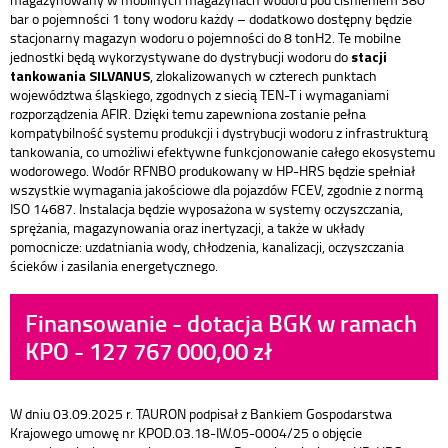
bar o pojemności 1 tony wodoru każdy – dodatkowo dostępny będzie
stacjonarny magazyn wodoru o pojemności do 8 tonH2. Te mobilne
stacji
jednostki będą wykorzystywane do dystrybucji wodoru do
tankowania SILVANUS
, zlokalizowanych w czterech punktach
województwa śląskiego, zgodnych z siecią TEN-T i wymaganiami
rozporządzenia AFIR. Dzięki temu zapewniona zostanie pełna
kompatybilność systemu produkcji i dystrybucji wodoru z infrastrukturą
tankowania, co umożliwi efektywne funkcjonowanie całego ekosystemu
wodorowego. Wodór RFNBO produkowany w HP-HRS będzie spełniał
wszystkie wymagania jakościowe dla pojazdów FCEV, zgodnie z normą
ISO 14687. Instalacja będzie wyposażona w systemy oczyszczania,
sprężania, magazynowania oraz inertyzacji, a także w układy
pomocnicze: uzdatniania wody, chłodzenia, kanalizacji, oczyszczania
ścieków i zasilania energetycznego.
Finansowanie - dotacja BGK w ramach
KPO - 127 767 000,00 zł
W dniu 03.09.2025 r. TAURON podpisał z Bankiem Gospodarstwa
Krajowego umowę nr KPOD.03.18-IW.05-0004/25 o objęcie