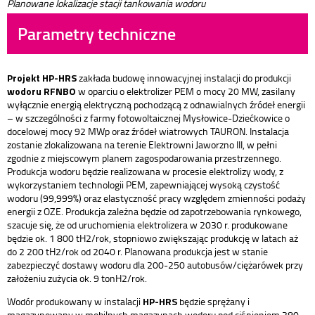
Planowane lokalizacje stacji tankowania wodoru
Parametry techniczne
Projekt HP-HRS
zakłada budowę innowacyjnej instalacji do produkcji
wodoru RFNBO
w oparciu o elektrolizer PEM o mocy 20 MW, zasilany
wyłącznie energią elektryczną pochodzącą z odnawialnych źródeł energii
– w szczególności z farmy fotowoltaicznej Mysłowice-Dziećkowice o
docelowej mocy 92 MWp oraz źródeł wiatrowych TAURON. Instalacja
zostanie zlokalizowana na terenie Elektrowni Jaworzno III, w pełni
zgodnie z miejscowym planem zagospodarowania przestrzennego.
Produkcja wodoru będzie realizowana w procesie elektrolizy wody, z
wykorzystaniem technologii PEM, zapewniającej wysoką czystość
wodoru (99,999%) oraz elastyczność pracy względem zmienności podaży
energii z OZE. Produkcja zależna będzie od zapotrzebowania rynkowego,
szacuje się, że od uruchomienia elektrolizera w 2030 r. produkowane
będzie ok. 1 800 tH2/rok, stopniowo zwiększając produkcję w latach aż
do 2 200 tH2/rok od 2040 r. Planowana produkcja jest w stanie
zabezpieczyć dostawy wodoru dla 200-250 autobusów/ciężarówek przy
założeniu zużycia ok. 9 tonH2/rok.
HP-HRS
Wodór produkowany w instalacji
będzie sprężany i
magazynowany w mobilnych magazynach wodoru pod ciśnieniem 380