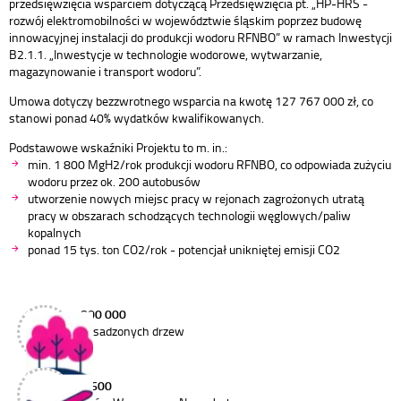
przedsięwzięcia wsparciem dotyczącą Przedsięwzięcia pt. „HP-HRS -
rozwój elektromobilności w województwie śląskim poprzez budowę
innowacyjnej instalacji do produkcji wodoru RFNBO” w ramach Inwestycji
B2.1.1. „Inwestycje w technologie wodorowe, wytwarzanie,
magazynowanie i transport wodoru”.
Umowa dotyczy bezzwrotnego wsparcia na kwotę 127 767 000 zł, co
stanowi ponad 40% wydatków kwalifikowanych.
Podstawowe wskaźniki Projektu to m. in.:
min. 1 800 MgH2/rok produkcji wodoru RFNBO, co odpowiada zużyciu
wodoru przez ok. 200 autobusów
utworzenie nowych miejsc pracy w rejonach zagrożonych utratą
pracy w obszarach schodzących technologii węglowych/paliw
kopalnych
ponad 15 tys. ton CO2/rok - potencjał unikniętej emisji CO2
800 000
posadzonych drzew
1 600