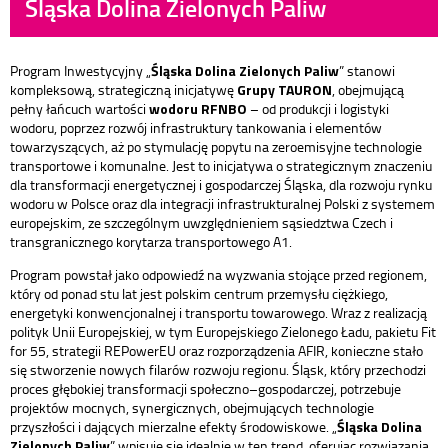
Śląska Dolina Zielonych Paliw
Śląska Dolina Zielonych Paliw
Program Inwestycyjny „
” stanowi
Grupy TAURON
kompleksową, strategiczną inicjatywę
, obejmującą
wodoru RFNBO
pełny łańcuch wartości
– od produkcji i logistyki
wodoru, poprzez rozwój infrastruktury tankowania i elementów
towarzyszących, aż po stymulację popytu na zeroemisyjne technologie
transportowe i komunalne. Jest to inicjatywa o strategicznym znaczeniu
dla transformacji energetycznej i gospodarczej Śląska, dla rozwoju rynku
wodoru w Polsce oraz dla integracji infrastrukturalnej Polski z systemem
europejskim, ze szczególnym uwzględnieniem sąsiedztwa Czech i
transgranicznego korytarza transportowego A1.
Program powstał jako odpowiedź na wyzwania stojące przed regionem,
który od ponad stu lat jest polskim centrum przemysłu ciężkiego,
energetyki konwencjonalnej i transportu towarowego. Wraz z realizacją
polityk Unii Europejskiej, w tym Europejskiego Zielonego Ładu, pakietu Fit
for 55, strategii REPowerEU oraz rozporządzenia AFIR, konieczne stało
się stworzenie nowych filarów rozwoju regionu. Śląsk, który przechodzi
proces głębokiej transformacji społeczno–gospodarczej, potrzebuje
projektów mocnych, synergicznych, obejmujących technologie
Śląska Dolina
przyszłości i dających mierzalne efekty środowiskowe. „
Zielonych Paliw
” wpisuje się idealnie w ten trend, oferując rozwiązania