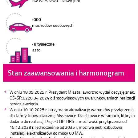
lotów Warszawa - Nowy Jork
10 000
samochodów osobowych
7 - 8 tysieczne
miasto
Stan zaawansowania i harmonogram
W dniu 18.09.2025 r. Prezydent Miasta Jaworzno wydał decyzję znak:
OŚ-ŚR.6220.34.2024 o środowiskowych uwarunkowaniach realizacji
przedsięwzięcia.
W dniu 10.10.2025 r. otrzymano aktualizację warunków przyłączenia
dla farmy fotowoltaicznej Mysłowice-Dziećkowice w ramach, których
dodano do realizacji Projekt HP-HRS – możliwość przyłączenia od
15.12.2028 r. Jednocześnie od 2035 r. możliwa jest rozbudowa
instalacji elektrolizerów do mocy 60 MW.